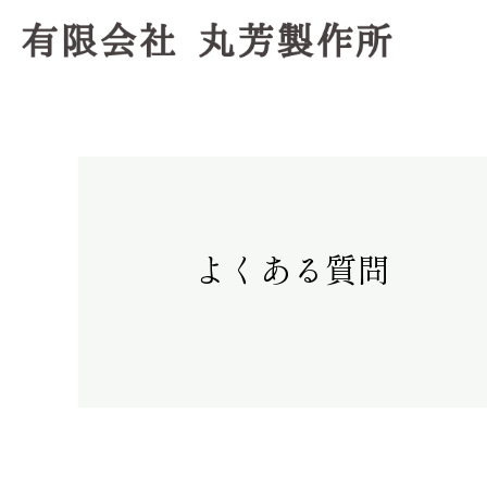
内
容
を
ス
キ
ッ
プ
よくある質問